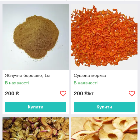
Ми здійснюємо сушку фруктів і овочів конвективним способом
(за допомогою гарячого повітря).
Приймаємо замовлення на виготовлення сушених овощей та
фруктів на постійній основі.
На нашому сайті
darypolissya.com.ua
ви можете придбати
наші товари.
Яблучне борошно, 1кг
Сушена морква
В наявності
В наявності
200
200
₴
₴/кг
Купити
Купити