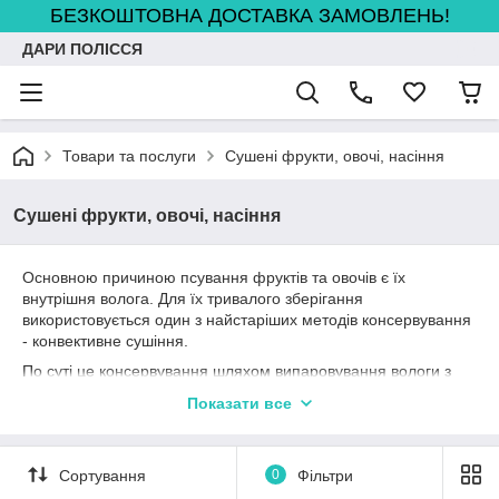
БЕЗКОШТОВНА ДОСТАВКА ЗАМОВЛЕНЬ!
ДАРИ ПОЛІССЯ
Товари та послуги
Сушені фрукти, овочі, насіння
Сушені фрукти, овочі, насіння
Основною причиною псування фруктів та овочів є їх
внутрішня волога. Для їх тривалого зберігання
використовується один з найстаріших методів консервування
- конвективне сушіння.
По суті це консервування шляхом випаровування вологи з
фруктів і овочів, за рахунок чого концентрація розчинних
Показати все
сухих речовин, в тому числі консервантів збільшується. В
наслідок цих процесів біохімічні процеси майже повністю
припиняються, а термін зберігання фруктів та овочів стає
Сортування
0
Фільтри
необхідним.