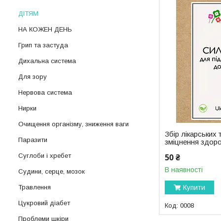
ДІТЯМ
НА КОЖЕН ДЕНЬ
Грип та застуда
Дихальна система
Для зору
Нервова система
Нирки
Очищення організму, зниження ваги
Збір лікарських
Паразити
зміцнення здоров
50 ₴
Суглоби і хребет
В наявності
Судини, серце, мозок
Купити
Травлення
Цукровий діабет
0008
Проблеми шкіри