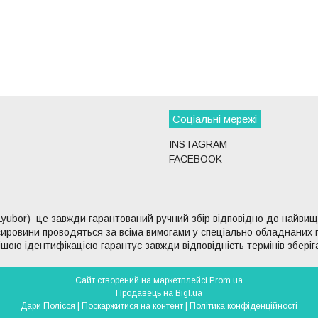
Соціальні мережі
INSTAGRAM
FACEBOOK
Lyubor) це завжди гарантований ручний збір відповідно до найвищих
ї сировини проводяться за всіма вимогами у спеціально обладнаних
рішою ідентифікацією гарантує завжди відповідність термінів зберіг
Сайт створений на маркетплейсі
Prom.ua
Продавець на Bigl.ua
Дари Полісся |
Поскаржитися на контент
|
Політика конфіденційності