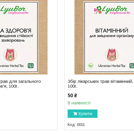
 трав для загального
Збір лікарських трав вітамінний,
'я, 100г.
100г.
50 ₴
В наявності
Купити
0011