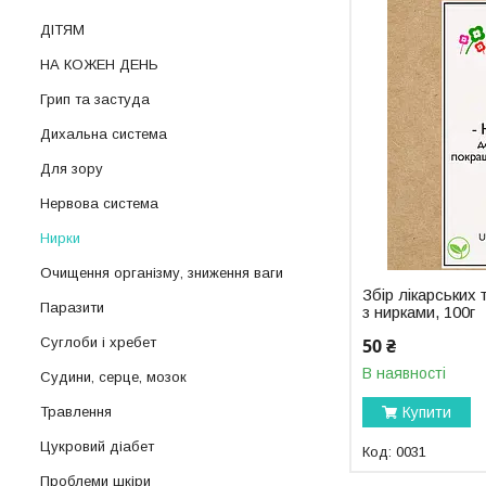
ДІТЯМ
НА КОЖЕН ДЕНЬ
Грип та застуда
Дихальна система
Для зору
Нервова система
Нирки
Очищення організму, зниження ваги
Збір лікарських
Паразити
з нирками, 100г
50 ₴
Суглоби і хребет
В наявності
Судини, серце, мозок
Купити
Травлення
Цукровий діабет
0031
Проблеми шкіри