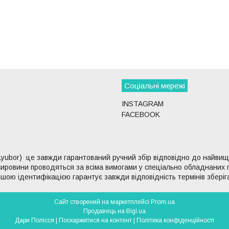
Соціальні мережі
INSTAGRAM
FACEBOOK
Lyubor) це завжди гарантований ручний збір відповідно до найвищих
ї сировини проводяться за всіма вимогами у спеціально обладнаних
рішою ідентифікацією гарантує завжди відповідність термінів зберіг
Сайт створений на маркетплейсі
Prom.ua
Продавець на Bigl.ua
Дари Полісся |
Поскаржитися на контент
|
Політика конфіденційності