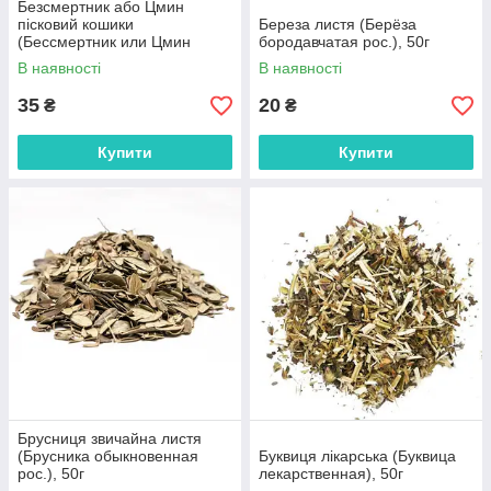
Безсмертник або Цмин
пісковий кошики
Береза листя (Берёза
(Бессмертник или Цмин
бородавчатая рос.), 50г
песчаный трава рос.), 50г
В наявності
В наявності
35
20
₴
₴
Купити
Купити
Брусниця звичайна листя
(Брусника обыкновенная
Буквиця лікарська (Буквица
рос.), 50г
лекарственная), 50г