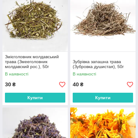
Змієголовник молдавський
трава (Змееголовник
Зубрівка запашна трава
молдавский рос.), 50г
(Зубровка душистая), 50г
В наявності
В наявності
30
40
₴
₴
Купити
Купити