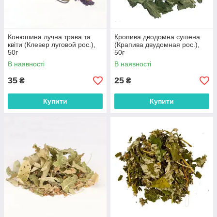
Конюшина лучна трава та
Кропива дводомна сушена
квіти (Клевер луговой рос.),
(Крапива двудомная рос.),
50г
50г
В наявності
В наявності
35
25
₴
₴
Купити
Купити