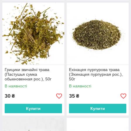
Грицики звичайні трава
Ехінацея пурпурова трава
(Пастушья сумка
(Эхинацея пурпурная рос.),
обыкновенная рос.), 50г
50г
В наявності
В наявності
30
35
₴
₴
Купити
Купити