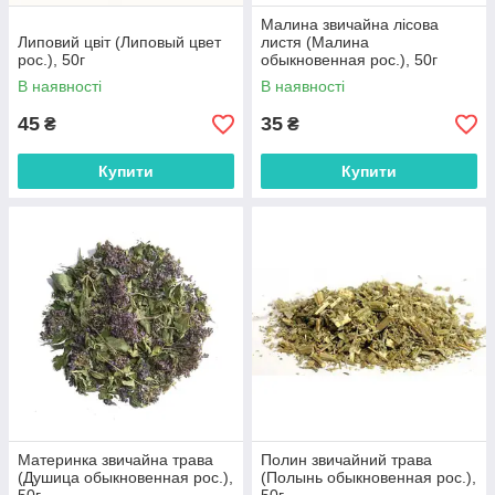
Малина звичайна лісова
Липовий цвіт (Липовый цвет
листя (Малина
рос.), 50г
обыкновенная рос.), 50г
В наявності
В наявності
45
35
₴
₴
Купити
Купити
Материнка звичайна трава
Полин звичайний трава
(Душица обыкновенная рос.),
(Полынь обыкновенная рос.),