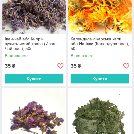
Іван-чай або Кипрій
Календула лікарська квіти
вузьколистий трава (Иван-
або Нагідки (Календула рос.),
Чай рос.), 50г
50г
В наявності
В наявності
35
35
₴
₴
Купити
Купити