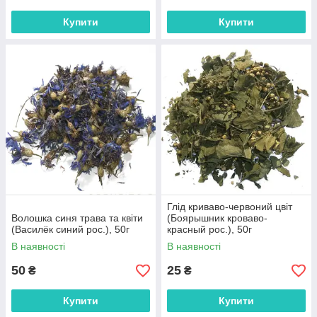
Купити
Купити
Глід криваво-червоний цвіт
Волошка синя трава та квіти
(Боярышник кроваво-
(Василёк синий рос.), 50г
красный рос.), 50г
В наявності
В наявності
50
25
₴
₴
Купити
Купити