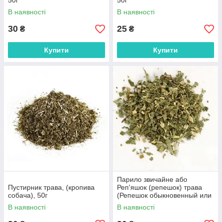
50г
50г
В наявності
В наявності
30
25
₴
₴
Купити
Купити
Парило звичайне або
Пустирник трава, (кропива
Реп'яшок (репешок) трава
собача), 50г
(Репешок обыкновенный или
Репейник рос.), 50г
В наявності
В наявності