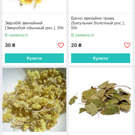
Багно звичайне трава
Звіробій звичайний
(Багульник болотный рос.),
(Зверобой обычный рос.), 50г
50г
В наявності
В наявності
30
20
₴
₴
Купити
Купити