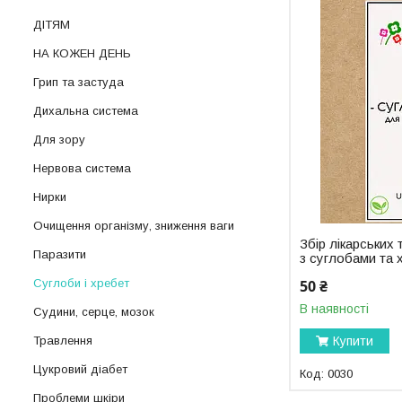
ДІТЯМ
НА КОЖЕН ДЕНЬ
Грип та застуда
Дихальна система
Для зору
Нервова система
Нирки
Очищення організму, зниження ваги
Збір лікарських
Паразити
з суглобами та 
50 ₴
Суглоби і хребет
В наявності
Судини, серце, мозок
Купити
Травлення
Цукровий діабет
0030
Проблеми шкіри