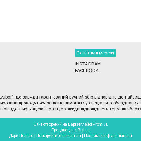
Соціальні мережі
INSTAGRAM
FACEBOOK
Lyubor) це завжди гарантований ручний збір відповідно до найвищих
ї сировини проводяться за всіма вимогами у спеціально обладнаних
рішою ідентифікацією гарантує завжди відповідність термінів зберіг
Сайт створений на маркетплейсі
Prom.ua
Продавець на Bigl.ua
Дари Полісся |
Поскаржитися на контент
|
Політика конфіденційності