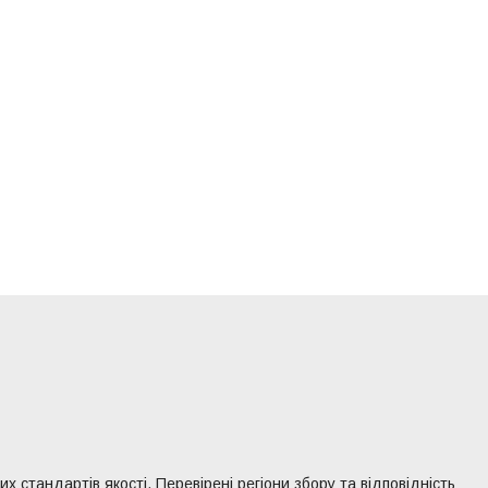
 стандартів якості. Перевірені регіони збору та відповідність