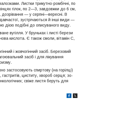
залозками. Листки трикутно-ромбічні, по
кінцях гілок, по 2—3, завдовжки до 6 см,
 до­зрівання — у серпні—вересні. В
одавчастої, зустріча­ються й інші види —
ною дією подібні до описуваного виду.
ване вугілля. У бруньках і листі берези
ова кислота. Є також смоли, вітамін С,
гінний і жовчогінний засіб. Березовий
агоювальний засіб і для лікування
ризму.
о застосовують спиртову (на горілці)
гастритів, циститу, хвороб серця; зо­
нкологічних; свіже листя беруть для