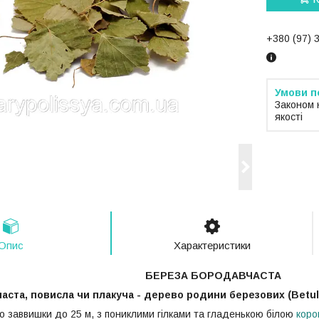
+380 (97) 
Законом 
якості
Опис
Характеристики
БЕРЕЗА БОРОДАВЧАСТА
аста, повисла чи плакуча - дерево родини березових (Betul
 заввишки до 25 м, з пониклими гілками та гла­денькою білою
кор