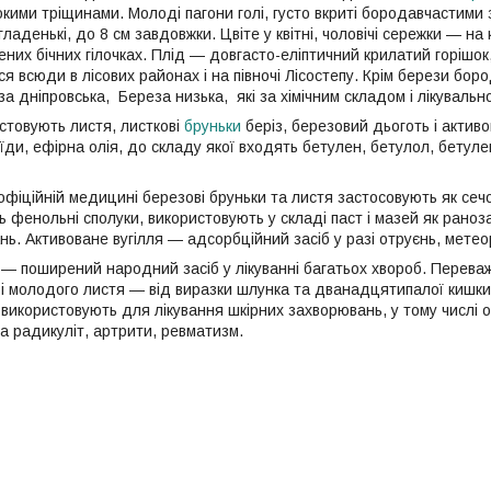
окими тріщинами. Молоді пагони голі, густо вкриті бородав­частими 
гладенькі, до 8 см завдовжки. Цвіте у квітні, чоловічі сережки — на 
них бічних гілочках. Плід — довгасто-еліптичний крилатий горішок,
ься всюди в лісових районах і на півночі Лісостепу. Крім берези бор
за дніпровська, Береза низька, які за хімічним складом і лікуваль
стовують листя, листкові
бруньки
беріз, березовий дьоготь і активо
ди, ефірна олія, до складу якої входять бетулен, бетулол, бетулен
офіційній медицині березові бруньки та листя застосовують як сечо
ь фенольні сполуки, використовують у складі паст і мазей як раноз
ь. Активоване вугілля — адсорбційний засіб у разі отруєнь, метео
— поширений народний засіб у лікуванні багатьох хвороб. Переважн
і молодого листя — від виразки шлунка та дванадцятипалої кишки, 
використовують для лікування шкірних за­хворювань, у тому числі о
а радикуліт, артрити, ревматизм.