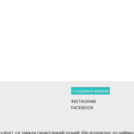
Соціальні мережі
INSTAGRAM
FACEBOOK
Lyubor) це завжди гарантований ручний збір відповідно до найвищих