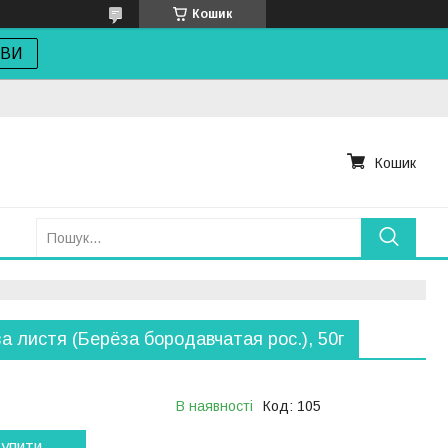
Кошик
ОВИ
Кошик
а листя (Берёза бородавчатая рос.), 50г
В наявності
Код:
105
упити