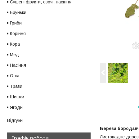
Сушені фрукти, овочі, насіння
Бруньки
Гриби
Коріння
Кора
Мед
Насіння
Олія
Трави
Шишки
Ягоди
Відгуки
Береза бородавч
Листопадне дерево
Графік роботи