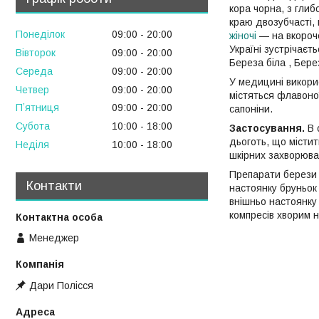
кора чорна, з глиб
краю двозубчасті, 
Понеділок
09:00
20:00
жіночі
— на вкороче
Україні зустрічаєт
Вівторок
09:00
20:00
Береза біла , Бере
Середа
09:00
20:00
У медицині викори
Четвер
09:00
20:00
містяться флавоної
Пʼятниця
09:00
20:00
сапоніни.
Субота
10:00
18:00
Застосування.
В 
дьоготь, що містит
Неділя
10:00
18:00
шкірних захворюван
Препарати берези 
Контакти
настоянку бруньок 
внішньо настоянку 
компресів хворим н
Менеджер
Дари Полісся