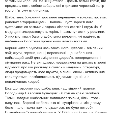
загальний черешок. На кінці стебла - досить великі квітки, що
представляють собою забарвлені в криваво-червоний колір
гострі п'ятому ятилисники.
Шабельник болотний зростанні переважно у вологих гірських
районах з торфовищами. Найбільш густі зарості його
зустрічаються зазвичай вздовж лісових ставків і струмків. У
медицині використовують корінь і наземну частину рослини.
У них міститься багато дубильних речовин, які наділяють
шабельник болотний проносними властивостями.
Корінні жителі Чукотки називають його Нутасай - земляний
чай; якути, зиряни, ненці переконані, що шабельник -
найкращий засіб для зміцнення здоров'я, попередження і
лікування раку. Не випадково, незважаючи на досить мізерні
відомості про цю рослину в сучасній медичній літературі,
люди продовжують його шукати, а знайшовши - активно ним
користуються, позбавляючись від самих що ні на є
невиліковних хвороб.
Вісь що говорити про шабельник наш відомий травник
Володимир Павлович Кузнєцов: «Я був на краю загибелі.
Тільки завдяки шабельник залишився живим, більш того -
видужав». Зарості шабельника він зустрічав на місцевому
болоті, але ніколи ним не цікавився, не було потреби.
Познайомив їх важкий випадок. У 1993 році Кузнєцов, будучи