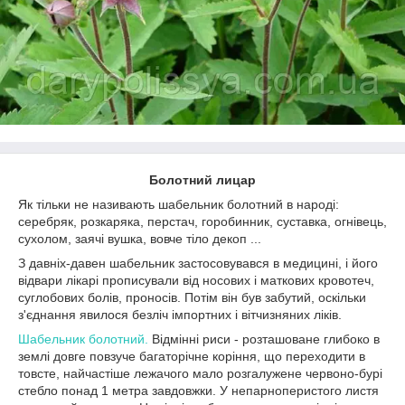
Болотний лицар
Як тільки не називають шабельник болотний в народі:
серебряк, розкаряка, перстач, горобинник, суставка, огнівець,
сухолом, заячі вушка, вовче тіло декоп ...
З давніх-давен шабельник застосовувався в медицині, і його
відвари лікарі прописували від носових і маткових кровотеч,
суглобових болів, проносів. Потім він був забутий, оскільки
з'єднання явилося безліч імпортних і вітчизняних ліків.
Шабельник болотний.
Відмінні риси - розташоване глибоко в
землі довге повзуче багаторічне коріння, що переходити в
товсте, найчастіше лежачого мало розгалужене червоно-бурі
стебло понад 1 метра завдовжки. У непарноперистого листя