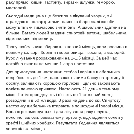
раку прямої кишки, гастриту, виразки шлунка, геморою,
мастопатії.
Сьогодні медицина ще безсила в лікуванні хворих, які
страждають поліартритами: наявні в її арсеналі засоби
можуть тільки тимчасово зняти біль. А шабельник здатний на
більше. Багато людей завдяки спиртовій витяжці шабельника
відмовилися від милиць.
Траву шабельника збирають в повний місяць, коли рослина в
повному кольорі. Коріння і кореневища - восени, в молодий.
Курс лікування розрахований на 1-1,5 місяці. За цей час
потрібно випити не менше 1 літра настоянки.
Для приготування настоянки стебла і коріння шабельника
подрібнюють до 1 см, наповнюють ними банку на третину її
обсягу, заливають хорошою горілкою і щільно закривають
поліетиленовою кришкою. Настоюють 21 день в темному
місці. Потім проціджують і п'є ють по 1 столовий ложці,
розводячи її в 50 мл води, 3 рази на день до їжі. Спиртову
настоянку шабельника втирають в пошкоджені і хворі місця.
Вона ж рекомендується і для лікування раку шлунка,
полочної залози, ревматизму, артриту, відкладення солей у
хребті і шийних хребцях. Результати з'єднання являються
через кілька місяців.