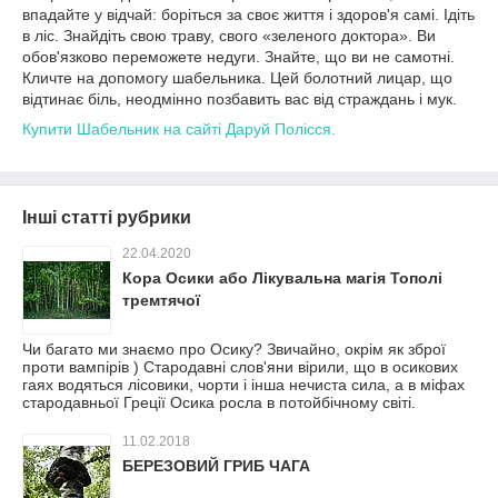
впадайте у відчай: боріться за своє життя і здоров'я самі. Ідіть
в ліс. Знайдіть свою траву, свого «зеленого доктора». Ви
обов'язково переможете недуги. Знайте, що ви не самотні.
Кличте на допомогу шабельника. Цей болотний лицар, що
відтинає біль, неодмінно позбавить вас від страждань і мук.
Купити Шабельник на сайті Даруй Полісся.
Інші статті рубрики
22.04.2020
Кора Осики або Лікувальна магія Тополі
тремтячої
Чи багато ми знаємо про Осику? Звичайно, окрім як зброї
проти вампірів ) Стародавні слов'яни вірили, що в осикових
гаях водяться лісовики, чорти і інша нечиста сила, а в міфах
стародавньої Греції Осика росла в потойбічному світі.
11.02.2018
БЕРЕЗОВИЙ ГРИБ ЧАГА