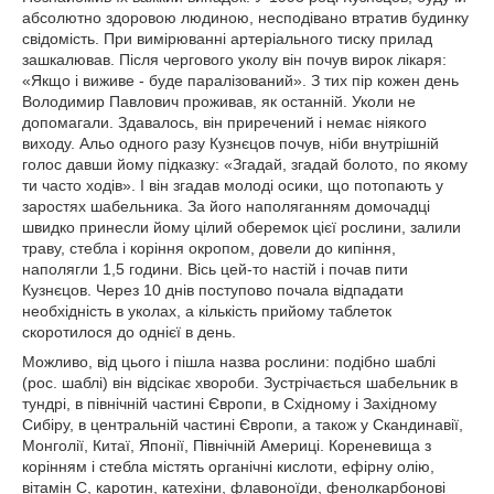
абсолютно здоровою людиною, несподівано втратив будинку
свідомість. При вимірюванні артеріального тиску прилад
зашкалював. Після чергового уколу він почув вирок лікаря:
«Якщо і виживе - буде паралізований». З тих пір кожен день
Володимир Павлович проживав, як останній. Уколи не
допомагали. Здавалось, він приречений і немає ніякого
виходу. Альо одного разу Кузнєцов почув, ніби внутрішній
голос давши йому підказку: «Згадай, згадай болото, по якому
ти часто ходів». І він згадав молоді осики, що потопають у
заростях шабельника. За його наполяганням домочадці
швидко принесли йому цілий оберемок цієї рослини, залили
траву, стебла і коріння окропом, довели до кипіння,
наполягли 1,5 години. Вісь цей-то настій і почав пити
Кузнєцов. Через 10 днів поступово почала відпадати
необхідність в уколах, а кількість прийому таблеток
скоротилося до однієї в день.
Можливо, від цього і пішла назва рослини: подібно шаблі
(рос. шаблі) він відсікає хвороби. Зустрічається шабельник в
тундрі, в північній частині Європи, в Східному і Західному
Сибіру, в центральній частині Європи, а також у Скандинавії,
Монголії, Китаї, Японії, Північній Америці. Кореневища з
корінням і стебла містять органічні кислоти, ефірну олію,
вітамін С, каротин, катехіни, флавоноїди, фенолкарбонові