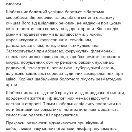
кислоти.
Шабельник болотний успішно бореться з багатьма
хворобами. Він оновлює всі ослаблені клітини організму,
очищає його від шкідливих речовин, не надаючи при цьому
ніякого негативного впливу на здорові органи. Він володіє
різними терапевтичними властивостями: у язким,
жарознижуючим, кровоспинним, сечогінним,
ранозагоювальним, тонізуючим і стимулюючим.
Застосовується при абсцесах, фурункулах, флегмонах,
гінекологічних захворюваннях, хворобах печінки і жовчного
міхура, порушеннях обміну речовин, ракових пухлинах,
радикуліті, поліартриті, ревматизмі, туберкульозі легень,
шлунково-кишкових і серцево-судинних захворюваннях, при
ішіасі. Коріння шабельника болотного лікують ревматоїдний
артрит.
Шабельник навіть здатний врятувати від передчасної смерти,
продовжити життя в її фізіологічних межах і відсунути
настання старості. Тільки шабельник під силу поставити на
ноги безнадійних ревматиків, які втратили навіть здатність
самостійно одягатися і пересуватися.
Прекрасні результати відзначаються при лікуванні
сабельником раку молочної залози, лімфагранулематоза,