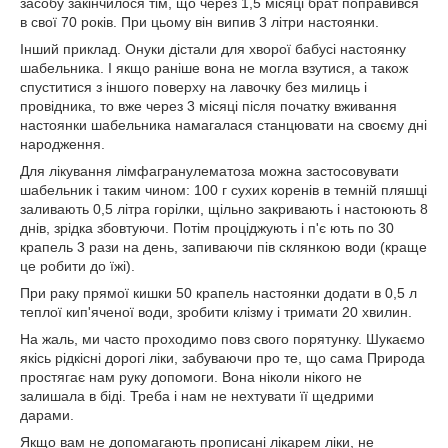
засобу закінчилося тім, що через 1,5 місяці брат поправився
в свої 70 років. При цьому він випив 3 літри настоянки.
Інший приклад. Онуки дістали для хворої бабусі настоянку
шабельника. І якщо раніше вона не могла взутися, а також
спуститися з іншого поверху на лавочку без милиць і
провідника, то вже через 3 місяці після початку вживання
настоянки шабельника намагалася станцювати на своєму дні
народження.
Для лікування лімфагранулематоза можна застосовувати
шабельник і таким чином: 100 г сухих коренів в темній пляшці
заливають 0,5 літра горілки, щільно закривають і настоюють 8
днів, зрідка збовтуючи. Потім проціджують і п'є ють по 30
крапель 3 рази на день, запиваючи пів склянкою води (краще
це робити до їжі).
При раку прямої кишки 50 крапель настоянки додати в 0,5 л
теплої кип'яченої води, зробити клізму і тримати 20 хвилин.
На жаль, ми часто проходимо повз свого порятунку. Шукаємо
якісь рідкісні дорогі ліки, забуваючи про те, що сама Природа
простягає нам руку допомоги. Вона ніколи нікого не
залишала в біді. Треба і нам не нехтувати її щедрими
дарами.
Якщо вам не допомагають прописані лікарем ліки, не