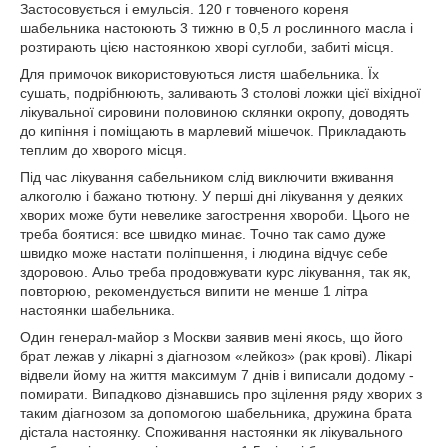
Застосовується і емульсія. 120 г товченого кореня
шабельника настоюють 3 тижню в 0,5 л рослинного масла і
розтирають цією настоянкою хворі суглоби, забиті місця.
Для примочок використовуються листя шабельника. Їх
сушать, подрібнюють, заливають 3 столові ложки цієї віхідної
лікувальної сировини половиною склянки окропу, доводять
до кипіння і поміщають в марлевий мішечок. Прикладають
теплим до хворого місця.
Під час лікування сабельником слід виключити вживання
алкоголю і бажано тютюну. У перші дні лікування у деяких
хворих може бути невелике загострення хвороби. Цього не
треба боятися: все швидко минає. Точно так само дуже
швидко може настати поліпшення, і людина відчує себе
здоровою. Альо треба продовжувати курс лікування, так як,
повторюю, рекомендується випити не менше 1 літра
настоянки шабельника.
Один генерал-майор з Москви заявив мені якось, що його
брат лежав у лікарні з діагнозом «лейкоз» (рак крові). Лікарі
відвели йому на життя максимум 7 днів і виписали додому -
помирати. Випадково дізнавшись про зцілення ряду хворих з
таким діагнозом за допомогою шабельника, дружина брата
дістала настоянку. Споживання настоянки як лікувального