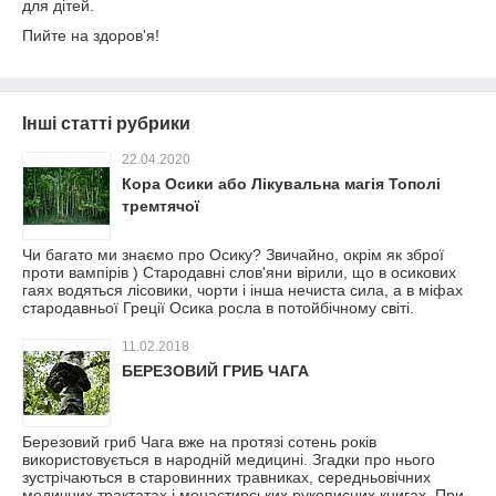
для дітей.
Пийте на здоров'я!
Інші статті рубрики
22.04.2020
Кора Осики або Лікувальна магія Тополі
тремтячої
Чи багато ми знаємо про Осику? Звичайно, окрім як зброї
проти вампірів ) Стародавні слов'яни вірили, що в осикових
гаях водяться лісовики, чорти і інша нечиста сила, а в міфах
стародавньої Греції Осика росла в потойбічному світі.
11.02.2018
БЕРЕЗОВИЙ ГРИБ ЧАГА
Березовий гриб Чага вже на протязі сотень років
використовується в народній медицині. Згадки про нього
зустрічаються в старовинних травниках, середньовічних
медичних трактатах і монастирських рукописних книгах. При