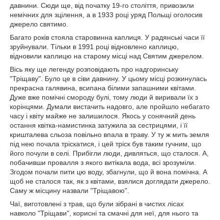
давнини. Сюди ще, від початку 19-го століття, привозили
немічних для зцілення, а в 1933 році уряд Польщі оголосив
джерело святимо.
Багато років стояла старовинна каплиця. У радянські часи її
зруйнували. Тільки в 1991 році відновлено каплицю,
відновили каплицю на старому місці над Святим джерелом.
Вісь яку ще легенду розповідають про надгоринську
"Тріщаву". Було це в сіви давнину. У цьому місці розкинулась
прекрасна галявина, всипана білими запашними квітами.
Дуже вже помічні смороду булі, тому люди й виривали їх з
корінцями. Думали вистачить надовго, але пройшло небагато
часу і квіту майже не залишилося. Якось у сонячний день
остання квітка-намистинка затужила за сестрицями, і її
кришталева сльоза повільно впала в траву. У ту ж мить земля
під нею почала тріскатися, і цей тріск був таким гучним, що
його почули в селі. Прибігли люди, дивляться, що сталося. А,
побачивши провалля з якого витікала вода, всі зрозуміли.
Згодом почали пити цю воду, збагнули, що й вона помічна. А
щоб не сталося так, як з квітами, взялися доглядати джерело.
Саму ж місцину назвали "Тріщавою".
Чаї, виготовлені з трав, що були зібрані в чистих лісах
навколо "Тріщави", корисні та смачні для неї, для нього та