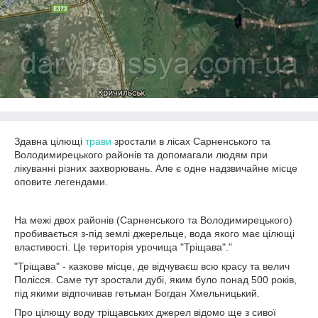
Здавна цілющі
трави
зростали в лісах Сарненського та
Володимирецького районів та допомагали людям при
лікуванні різних захворювань. Але є одне надзвичайне місце
оповите легендами.
На межі двох районів (Сарненського та Володимирецького)
пробивається з-під землі джерельце, вода якого має цілющі
властивості. Це територія урочища "Тріщава"."
"Тріщава" - казкове місце, де відчуваєш всю красу та велич
Полісся. Саме тут зростали дубі, яким було понад 500 років,
під якими відпочивав гетьман Богдан Хмельницький.
Про цілющу воду тріщавських джерел відомо ще з сивої