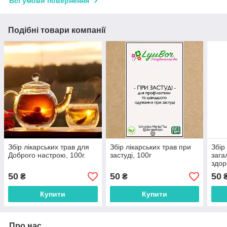
Всі умови повернення
Подібні товари компанії
Збір лікарських трав для
Збір лікарських трав при
Збір
Доброго настрою, 100г.
застуді, 100г
зага
здор
50
50
50
₴
₴
Купити
Купити
Про нас