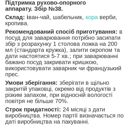
Підтримка рухово-опорного
аппарату.
Збір №38.
Склад: і
ван-чай, шабельник,
кора
верби,
кропива.
Рекомендований спосіб приготування:
в
посуд для заварювання потрібно засипати
збір з розрахунку 1 столова ложка на 200
мл (стандарта кружка), залити окропом та
дати настоятися 5-7 хв.; при заварюванні
бажано посуд закривати кришкою,
використовувати заварник чи французький
прес.
Умови зберігання:
зберігати в щільно
закритій упаковці, окремо від продуктів з
різким запахом, при відносній вологості
повітря не більше 70%.
Строк придатності:
24 місяці з дати
виробництва. Номер партії визначається по
даті виробництва на пакуванні.