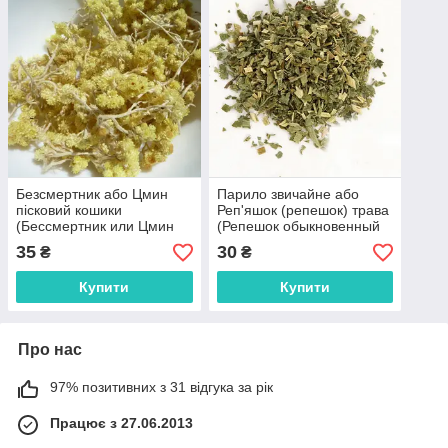
Безсмертник або Цмин
Парило звичайне або
пісковий кошики
Реп'яшок (репешок) трава
(Бессмертник или Цмин
(Репешок обыкновенный
песчаный трава рос.), 50г
или Репейник рос.), 50г
35
30
₴
₴
Купити
Купити
Про нас
97% позитивних з 31 відгука за рік
Працює з 27.06.2013