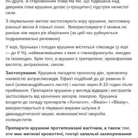
по-друге, зі старовинним повір'ям ям, що підвішена над
дверима гілка крушини долає («трощити») підступи нечистої
сили.
З лікувальною метою застосовують кору крушини, заготовану
ранньої весни й пізньої осені. Використовувати її можна не
раніше ніж через рік зберігання (за цей час руйнуються
подразнювальні речовини).
У корі, бруньках і плодах крушини містяться глікозиди (у корі
— до 8 %), найважливішими з яких є глюкофрангулін, емодин
та ізоемодин. Крім того, в крушині є тритерпени, хризофанова
кислота, антрахінони, смоли.
Застосування.
Крушина лагодити проносну дію, зумовлену
наявністю антраглікозидів. Ефект подібний до дії ревеню й
касії (александрійського листя) і настає через 8-10 годин після
приймання. Препарати крушини у вигляді відварів і екстрактів
застосовують від хронічних запорів, геморою. Крушина
входити до складу препаратів «Холагол», «Вікаїн» і «Вікаїр»,
використовується в лікуванні виразки шлунка й
дванадцятипалої кишки, жовчнокам'яної хвороби,
холециститів.
Препарати крушини протипоказані вагітним, а також
тим,
хто має маткові кровотечі, гострі запальні захворю
вання