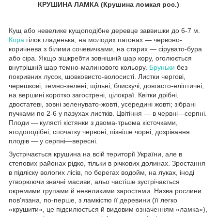
КРУШИНА ЛАМКА (Крушина ломкая рос.)
Кущ або невелике кущоподібне деревце заввишки до 6-7 м.
Кора
гілок гладенька, на молодих пагонах — червоно-
коричнева з білими сочевичками, на старих — сірувато-бура
або сіра. Якщо зішкребти зовнішній шар кору, оголюється
внутрішній шар темно-малинового кольору.
Бруньки
без
покривних лусок, шовковисто-волосисті. Листки чергові,
черешкові, темно-зелені, щільні, блискучі, довгасто-еліптичні,
на вершині коротко загострені, цілокраї. Квітки дрібні,
двостатеві, зовні зеленувато-жовті, усередині жовті; зібрані
пучками по 2-6 у пазухах листків. Цвітіння — в червні—серпні.
Плоди — кулясті кістянки з двома-трьома кісточками,
ягодоподібні, спочатку червоні, пізніше чорні; дозрівання
плодів — у серпні—вересні.
Зустрічається крушина на всій території України, але в
степових районах рідко, тільки в річкових долинах. Зростання
в підліску вологих лісів, по берегах водойм, на луках, іноді
утворюючи значні масиви, альо частіше зустрічається
окремими групами й невеликими заростями. Назва рослини
пов'язана, по-перше, з ламкістю її деревини (її легко
«крушити», це підсилюється й видовим означенням «ламка»),