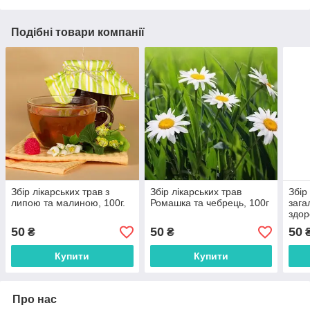
Подібні товари компанії
Збір лікарських трав з
Збір лікарських трав
Збір
липою та малиною, 100г.
Ромашка та чебрець, 100г
зага
здор
50
50
50
₴
₴
Купити
Купити
Про нас